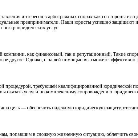
ления интересов в арбитражных спорах как со стороны истцов
дуальные предприниматели. Наши юристы успешно защищают инт
 спектр юридических услуг
 компании, как финансовый, так и репутационный. Такие спор
гое другое. Однако, с нашей помощью вы сможете эффективно р
ной процедурой, требующей квалифицированной юридической п
овы оказать услуги по комплексному сопровождению юридически
Наша цель — обеспечить надежную юридическую защиту, отстаив
нам, попавшим в сложную жизненную ситуацию, облегчить свою